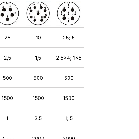
25
10
25; 5
2,5
1,5
2,5x4; 1x5
500
500
500
1500
1500
1500
1
2,5
1; 5
2000
2000
2000