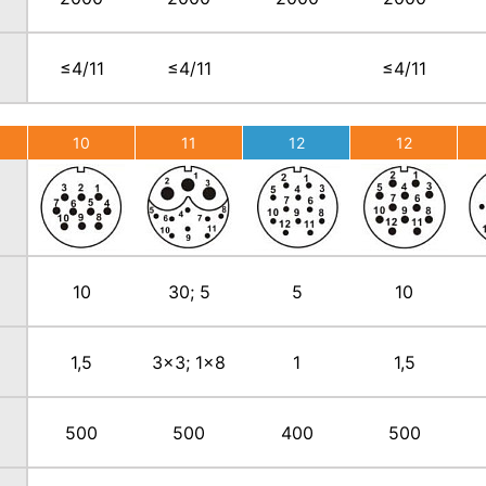
≤4/11
≤4/11
≤4/11
10
11
12
12
10
30; 5
5
10
1,5
3x3; 1x8
1
1,5
500
500
400
500