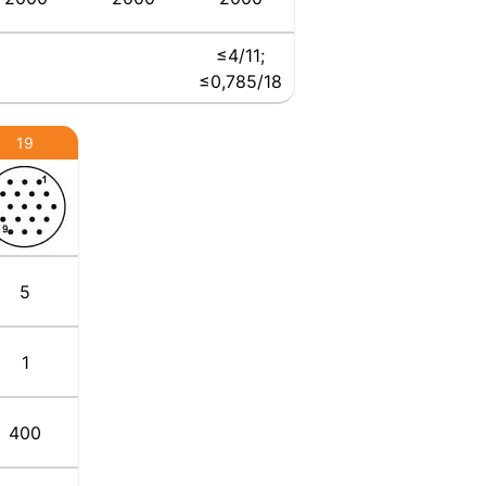
≤4/11;
≤0,785/18
19
5
1
400