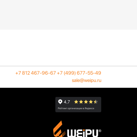
50 / 10
50 / 25
60 / 5
100
100 / 50
200 / 50
+7 812 467-96-67
+7 (499) 677-55-49
sale@weipu.ru