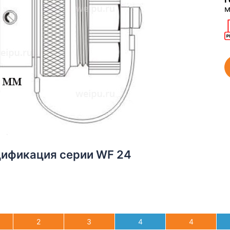
м
цификация серии WF 24
2
3
4
4