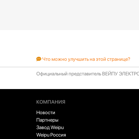
9-10
10,5
11,5
11,5
13-1
15,5
15,5
15-3
Что можно улучшить на этой странице?
18-2
24,5
Официальный представитель ВЕЙПУ ЭЛЕКТ
24-2
КОМПАНИЯ
Новости
Партнеры
Завод Weipu
Weipu Россия