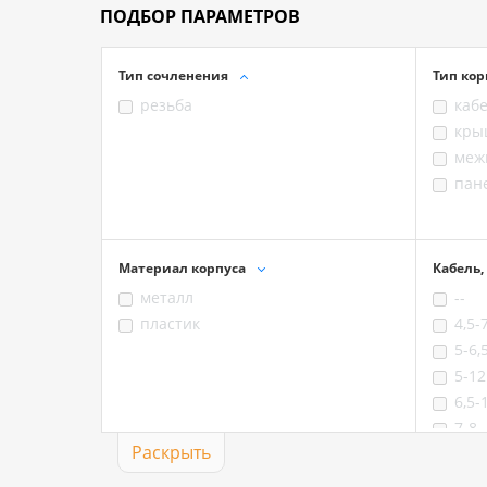
ПОДБОР ПАРАМЕТРОВ
Тип сочленения
Тип кор
резьба
каб
кры
меж
пан
Материал корпуса
Кабель,
металл
--
пластик
4,5-
5-6,
5-12
6,5-
7-8
Раскрыть
8,5-
8-10