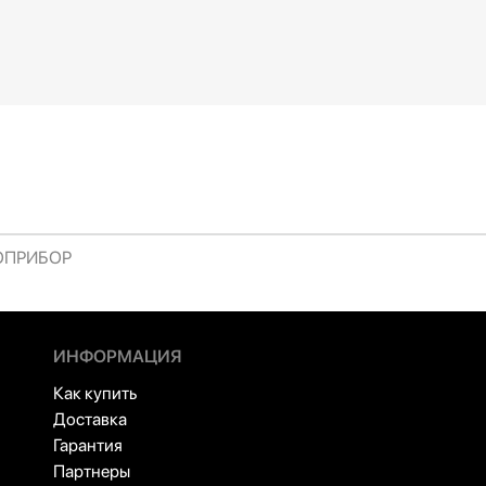
10B
,5
11
-12,5
12
-13,6
12B
-24,5
13
5,6
15
-17
16
-18,8
17
1
19
0
20
-26
РОПРИБОР
24
8
26
27
31
ИНФОРМАЦИЯ
35
Как купить
38
Доставка
40
Гарантия
42
Партнеры
52