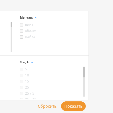
Монтаж
винт
обжим
пайка
Ток, А
5
10
15
25
25 / 5
25 / 10
30 / 5
50