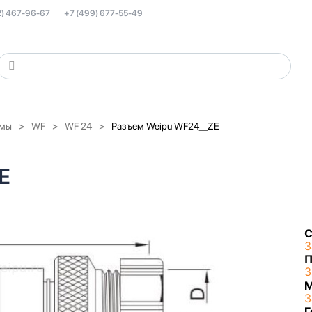
2) 467-96-67
+7 (499) 677-55-49
емы
WF
WF 24
Разъем Weipu WF24__ZE
E
С
З
П
З
З
Г