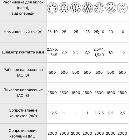
Распиновка для вилок
(папа),
вид спереди
Номинальный ток (А)
25; 10
25
25
25
25; 10
10
10
2,5x5;
2,5x4;
Диаметр контакта (мм)
2,5
2,5
2,5
1,5
1,5
1,5x5
1,5x9
Рабочее напряжение
500
500
500
500
500
500
500
(AC, В)
Пиковое напряжение
1500
1500
1500
1500
1500
1500
1500
(AC, В)
Сопротивление
1; 2,5
1
1
1
1; 2,5
2,5
2,5
контактов (mΩ)
Сопротивление
2000
2000
2000
2000
2000
2000
2000
изоляции (MΩ)