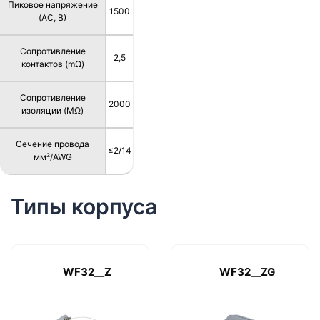
Пиковое напряжение
1500
(AC, В)
Сопротивление
2,5
контактов (mΩ)
Сопротивление
2000
изоляции (MΩ)
Сечение провода
≤2/14
мм²/AWG
Типы корпуса
WF32__Z
WF32__ZG