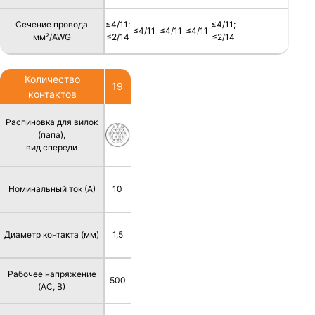
Сечение провода
≤4/11;
≤4/11;
≤4/11
≤4/11
≤4/11
мм²/AWG
≤2/14
≤2/14
Количество
19
контактов
Распиновка для вилок
(папа),
вид спереди
Номинальный ток (А)
10
Диаметр контакта (мм)
1,5
Рабочее напряжение
500
(AC, В)