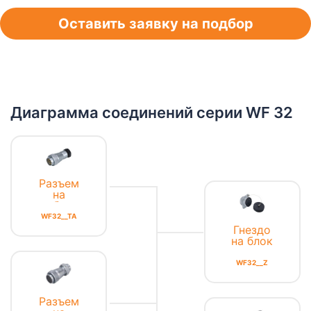
Оставить заявку на подбор
Диаграмма соединений серии WF 32
Разъем
на
кабель
WF32__TA
Гнездо
на блок
с
квадратным
WF32__Z
фланцем
Разъем