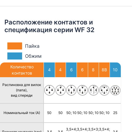
Расположение контактов и
спецификация серии WF 32
Пайка
Обжим
Количество
4
4
6
6
8
8B
10
контактов
Распиновка для вилок
(папа),
вид спереди
Номинальный ток (А)
50
50
50; 10
50; 10
50; 10
50; 10
25
3,5x4;
3,5x4;
3,5x3;
3,5x4;
Диаметр контакта (мм)
3,5
3,5
2,5