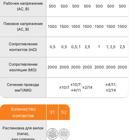
Рабочее напряжение
500
500
500
500
500
500
500
(AC, В)
Пиковое напряжение
1500
1500
1500
1500
1500
1500
1500
(AC, В)
Сопротивление
0,5
0,5
0,5; 1
2,5
1
1; 2,5
2,5
контактов (mΩ)
Сопротивление
2000
2000
2000
2000
2000
2000
2000
изоляции (MΩ)
Сечение провода
≤10/7;
≤4/11;
≤10/7
≤2/14
мм²/AWG
≤4/11
≤2/14
Количество
31
52
контактов
Распиновка для вилок
(папа),
вид спереди