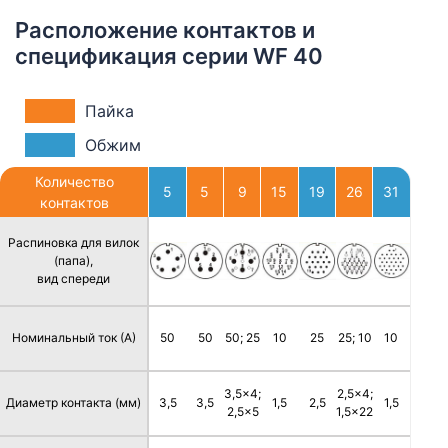
Расположение контактов и
спецификация серии WF 40
Пайка
Обжим
Количество
5
5
9
15
19
26
31
контактов
Распиновка для вилок
(папа),
вид спереди
Номинальный ток (А)
50
50
50; 25
10
25
25; 10
10
3,5x4;
2,5x4;
Диаметр контакта (мм)
3,5
3,5
1,5
2,5
1,5
2,5x5
1,5x22