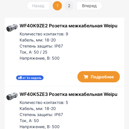
50 / 25
Назад
1
2
Вперед
60 / 5
100
WF40K9ZE2 Розетка межкабельная Weipu
100 / 50
200 / 50
Количество контактов:
9
Кабель, мм:
18-20
Степень защиты:
IP67
Ток, А:
50 / 25
Напряжение, В:
500
Подробнее
от 3х недель
WF40K5ZE3 Розетка межкабельная Weipu
Количество контактов:
5
Кабель, мм:
18-20
Степень защиты:
IP67
Ток, А:
50
Напряжение, В:
500