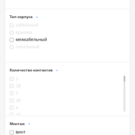
Тип корпуса
кабельный
крышка
межкабельный
панельный
Количество контактов
2
2B
3
3B
4
4B
5
Монтаж
6
винт