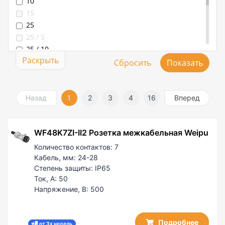
10
18-20
15
24,5-26
25
24-28
25 / 5
25 / 10
Раскрыть
30 / 5
50
50 / 10
50 / 25
Назад
1
2
3
4
16
Вперед
60 / 5
100
WF48K7ZI-II2 Розетка межкабельная Weipu
100 / 50
200 / 50
Количество контактов:
7
Кабель, мм:
24-28
Степень защиты:
IP65
Ток, А:
50
Напряжение, В:
500
Подробнее
от 3х недель