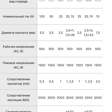
вид спереди
Номинальный ток (А)
100
50
25
25; 10
25
25; 10
10
2,5x1;
2,5x5;
Диаметр контакта (мм)
5,5
3,5
2,5
2,5
1,5
1,5x26
1,5x33
Рабочее напряжение
500
500
500
500
500
500
500
(AC, В)
Пиковое напряжение
1500
1500
1500
1500
1500
1500
1500
(AC, В)
Сопротивление
0,3
0,5
1
1; 2,5
1
1; 2,5
2,5
контактов (mΩ)
Сопротивление
2000
2000
2000
2000
2000
2000
2000
изоляции (MΩ)
Сечение провода
≤4/11;
≤4/11;