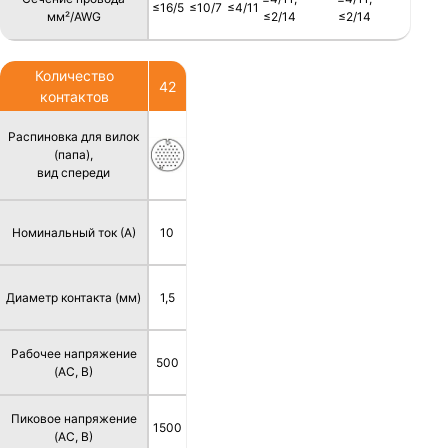
≤16/5
≤10/7
≤4/11
мм²/AWG
≤2/14
≤2/14
Количество
42
контактов
Распиновка для вилок
(папа),
вид спереди
Номинальный ток (А)
10
Диаметр контакта (мм)
1,5
Рабочее напряжение
500
(AC, В)
Пиковое напряжение
1500
(AC, В)