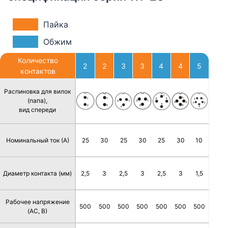
Пайка
Обжим
Количество
2
2
3
3
4
4
5
контактов
Распиновка для вилок
(папа),
вид спереди
Номинальный ток (А)
25
30
25
30
25
30
10
Диаметр контакта (мм)
2,5
3
2,5
3
2,5
3
1,5
Рабочее напряжение
500
500
500
500
500
500
500
(AC, В)