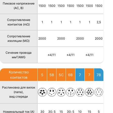
Пиковое напряжение
1500
1500
1500
1500
1500
1500
1500
(AC, В)
Сопротивление
1
1
1
1
1
1
2,5
контактов (mΩ)
Сопротивление
2000
2000
2000
2000
изоляции (MΩ)
Сечение провода
≤4/11
≤4/11
≤4/11
мм²/AWG
Количество
5
5B
5C
6B
7
7
7B
контактов
Распиновка для вилок
(папа),
вид спереди
Номинальный ток (А)
30
30; 5
15
30; 5
10
15
5