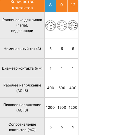
Количество
8
9
12
контактов
Распиновка для вилок
(папа),
вид спереди
Номинальный ток (А)
5
5
5
Диаметр контакта (мм)
1
1
1
Рабочее напряжение
400
500
400
(AC, В)
Пиковое напряжение
1200
1500
1200
(AC, В)
Сопротивление
5
5
5
контактов (mΩ)