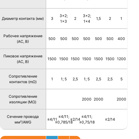
3x2;
3x2;
Диаметр контакта (мм)
3
2
1,5
2
1
1x3
1x4
Рабочее напряжение
500
500
500
500
500
500
400
(AC, В)
Пиковое напряжение
1500
1500
1500
1500
1500
1500
1200
(AC, В)
Сопротивление
1
1; 5
2,5
1; 5
2,5
2,5
5
контактов (mΩ)
Сопротивление
2000
2000
2000
изоляции (MΩ)
Сечение провода
≤4/11;
≤4/11;
≤4/11
≤2/14
≤2/14
мм²/AWG
≤0,785/18
≤0,75/18