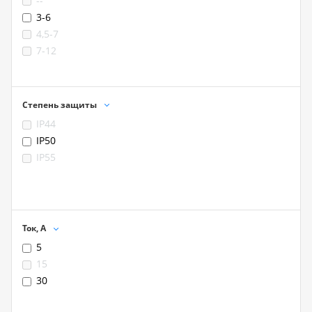
--
3-6
4,5-7
7-12
Степень защиты
IP44
IP50
IP55
Ток, А
5
15
30