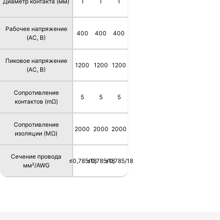
Диаметр контакта (мм)
1
1
1
Рабочее напряжение
400
400
400
(AC, В)
Пиковое напряжение
1200
1200
1200
(AC, В)
Сопротивление
5
5
5
контактов (mΩ)
Сопротивление
2000
2000
2000
изоляции (MΩ)
Сечение провода
≤0,785/18
≤0,785/18
≤0,785/18
мм²/AWG