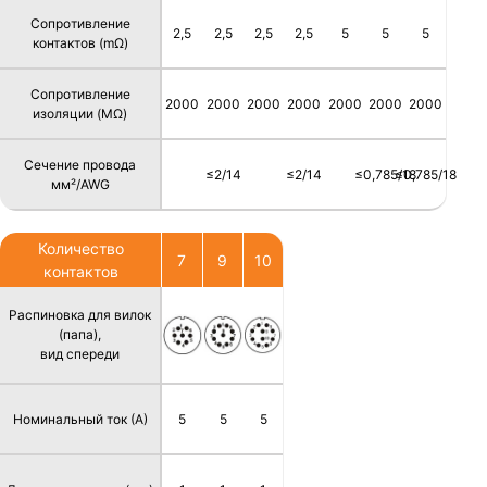
Сопротивление
2,5
2,5
2,5
2,5
5
5
5
контактов (mΩ)
Сопротивление
2000
2000
2000
2000
2000
2000
2000
изоляции (MΩ)
Сечение провода
≤2/14
≤2/14
≤0,785/18
≤0,785/18
мм²/AWG
Количество
7
9
10
контактов
Распиновка для вилок
(папа),
вид спереди
Номинальный ток (А)
5
5
5