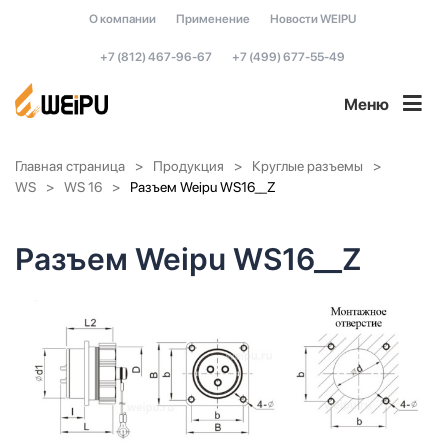
О компании
Применение
Новости WEIPU
+7 (812) 467-96-67
+7 (499) 677-55-49
Меню
Главная страница
Продукция
Круглые разъемы
WS
WS 16
Разъем Weipu WS16__Z
Разъем Weipu WS16__Z