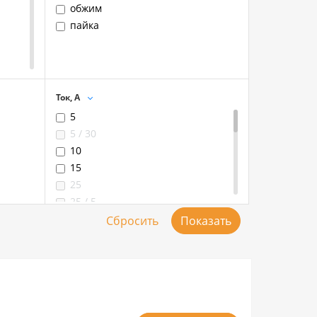
обжим
пайка
Ток, А
5
5 / 30
10
15
25
25 / 5
25 / 10
30 / 5
32
32 / 10
50
50 / 10