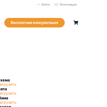
Войти
Регистрация
Бесплатная консультация
хема
агрузить
апа
агрузить
Мама
агрузить
ендер