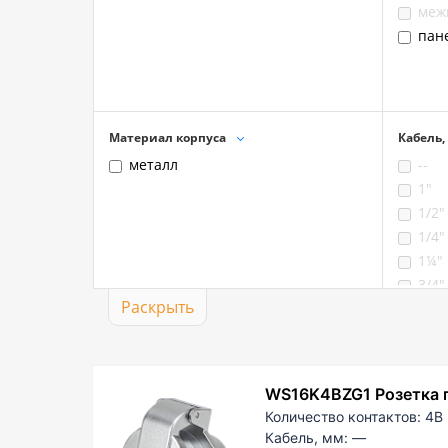
меж
пан
Материал корпуса
Кабель,
металл
--
1"
1/2"
1/4"
1¼"
3/4"
Раскрыть
3/8"
10,5
13
13,5
WS16K4BZG1 Розетка 
16,8
Количество контактов:
4B
17
Кабель, мм:
—