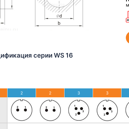
м
цификация серии WS 16
2
2
3
3