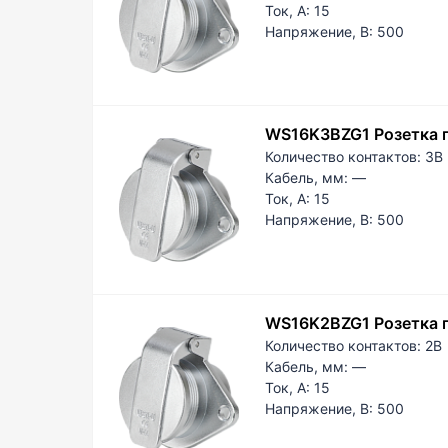
17,5
Ток, А:
15
19
Напряжение, В:
500
21,5
23
23,5
24
WS16K3BZG1 Розетка п
25
Количество контактов:
3B
26
Кабель, мм:
—
32
Ток, А:
15
PG 7
Напряжение, В:
500
PG 1
PG 1
PG 2
PG 2
WS16K2BZG1 Розетка п
PG 3
Количество контактов:
2B
—
Кабель, мм:
—
Ток, А:
15
Напряжение, В:
500