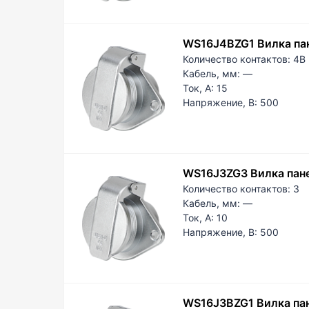
WS16J4BZG1 Вилка па
Количество контактов:
4B
Кабель, мм:
—
Ток, А:
15
Напряжение, В:
500
WS16J3ZG3 Вилка пан
Количество контактов:
3
Кабель, мм:
—
Ток, А:
10
Напряжение, В:
500
WS16J3BZG1 Вилка па