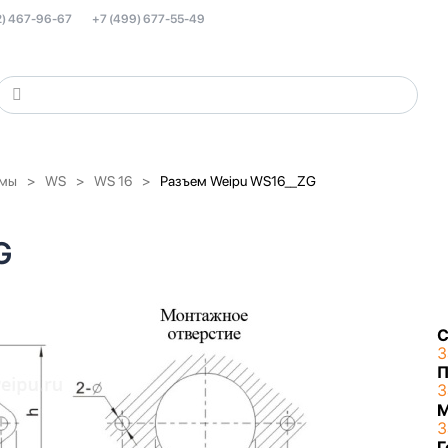
2) 467-96-67
+7 (499) 677-55-49
емы
WS
WS 16
Разъем Weipu WS16__ZG
G
С
З
П
З
З
Г