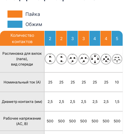
Пайка
Обжим
Количество
2
2
3
3
4
4
5
контактов
Распиновка для вилок
(папа),
вид спереди
Номинальный ток (А)
25
25
25
25
25
25
10
Диаметр контакта (мм)
2,5
2,5
2,5
2,5
2,5
2,5
1,5
Рабочее напряжение
500
500
500
500
500
500
500
(AC, В)