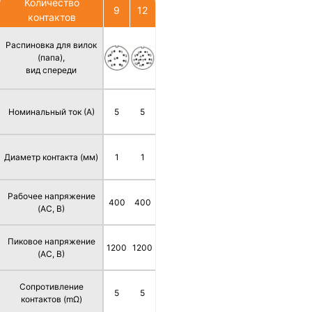
Количество
9
12
контактов
Распиновка для вилок
(папа),
вид спереди
Номинальный ток (А)
5
5
Диаметр контакта (мм)
1
1
Рабочее напряжение
400
400
(AC, В)
Пиковое напряжение
1200
1200
(AC, В)
Сопротивление
5
5
контактов (mΩ)