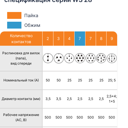
Пайка
Обжим
Количество
2
3
4
7
7
8
9
контактов
Распиновка для вилок
(папа),
вид спереди
Номинальный ток (А)
50
50
25
25
25
25
25; 5
2,5x4;
Диаметр контакта (мм)
3,5
3,5
2,5
2,5
2,5
2,5
1x5
Рабочее напряжение
500
500
500
500
500
500
500
(AC, В)