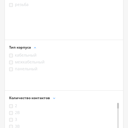
резьба
Тип корпуса
кабельный
межкабельный
панельный
Количество контактов
2
2B
3
3B