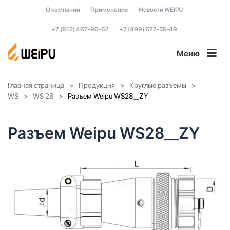
О компании
Применение
Новости WEIPU
+7 (812) 467-96-67
+7 (499) 677-55-49
Меню
Главная страница
Продукция
Круглые разъемы
WS
WS 28
Разъем Weipu WS28__ZY
Разъем Weipu WS28__ZY