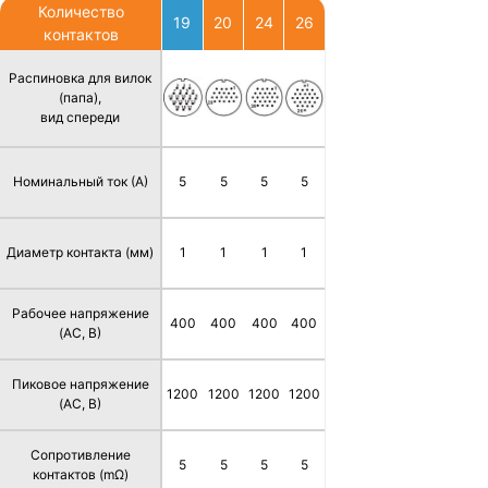
Количество
19
20
24
26
контактов
Распиновка для вилок
(папа),
вид спереди
Номинальный ток (А)
5
5
5
5
Диаметр контакта (мм)
1
1
1
1
Рабочее напряжение
400
400
400
400
(AC, В)
Пиковое напряжение
1200
1200
1200
1200
(AC, В)
Сопротивление
5
5
5
5
контактов (mΩ)