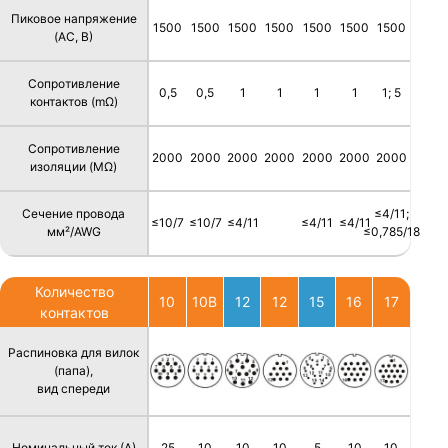
Пиковое напряжение
1500
1500
1500
1500
1500
1500
1500
(AC, В)
Сопротивление
0,5
0,5
1
1
1
1
1; 5
контактов (mΩ)
Сопротивление
2000
2000
2000
2000
2000
2000
2000
изоляции (MΩ)
Сечение провода
≤4/11;
≤10/7
≤10/7
≤4/11
≤4/11
≤4/11
мм²/AWG
≤0,785/18
Количество
10
10B
12
12
15
16
17
контактов
Распиновка для вилок
(папа),
вид спереди
Номинальный ток (А)
25
10
10
10
5
10
10