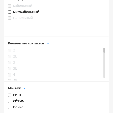
кабельный
межкабельный
панельный
Количество контактов
2
2B
3
3B
4
4B
5
Монтаж
6
винт
6B
обжим
7
пайка
7B