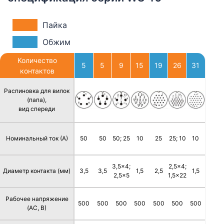
Пайка
Обжим
Количество
5
5
9
15
19
26
31
контактов
Распиновка для вилок
(папа),
вид спереди
Номинальный ток (А)
50
50
50; 25
10
25
25; 10
10
3,5x4;
2,5x4;
Диаметр контакта (мм)
3,5
3,5
1,5
2,5
1,5
2,5x5
1,5x22
Рабочее напряжение
500
500
500
500
500
500
500
(AC, В)