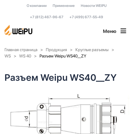
О компании
Применение
Новости WEIPU
+7 (812) 467-96-67
+7 (499) 677-55-49
Меню
Главная страница
Продукция
Круглые разъемы
WS
WS 40
Разъем Weipu WS40__ZY
Разъем Weipu WS40__ZY