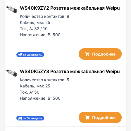
50 / 10
PG 36/AD 42.5
WS40K9ZY2 Розетка межкабельная Weipu
50 / 25
—
60 / 5
Количество контактов:
9
60 / 50
Кабель, мм:
25
Ток, А:
32 / 10
100
Напряжение, В:
500
100 / 50
150 / 50
200 / 50
Подробнее
от 3х недель
WS40K5ZY3 Розетка межкабельная Weipu
Количество контактов:
5
Кабель, мм:
25
Ток, А:
50
Напряжение, В:
500
Подробнее
от 3х недель