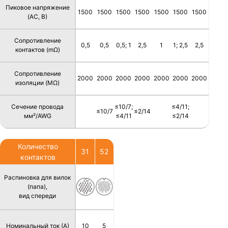
Пиковое напряжение
1500
1500
1500
1500
1500
1500
1500
(AC, В)
Сопротивление
0,5
0,5
0,5; 1
2,5
1
1; 2,5
2,5
контактов (mΩ)
Сопротивление
2000
2000
2000
2000
2000
2000
2000
изоляции (MΩ)
Сечение провода
≤10/7;
≤4/11;
≤10/7
≤2/14
мм²/AWG
≤4/11
≤2/14
Количество
31
52
контактов
Распиновка для вилок
(папа),
вид спереди
Номинальный ток (А)
10
5