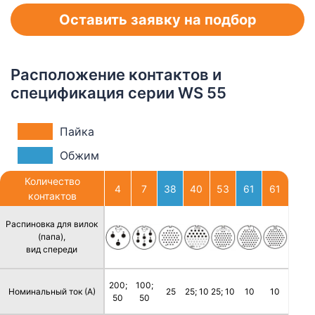
Оставить заявку на подбор
Расположение контактов и
спецификация серии WS 55
Пайка
Обжим
Количество
4
7
38
40
53
61
61
контактов
Распиновка для вилок
(папа),
вид спереди
200;
100;
Номинальный ток (А)
25
25; 10
25; 10
10
10
50
50