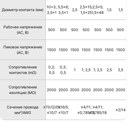
10x3;
5,5x6;
2,5x15;
2,5x5;
Диаметр контакта (мм)
2,5
1,5
1,5
3,5x1
3,5x1
1,5x25
1,5x48
Рабочее напряжение
500
500
500
500
500
500
500
(AC, В)
Пиковое напряжение
1500
1500
1500
1500
1500
1500
1500
(AC, В)
Сопротивление
0,2;
0,3;
1
1; 2,5
1; 2,5
2,5
2,5
контактов (mΩ)
0,5
0,5
Сопротивление
2000
2000
2000
2000
2000
2000
2000
изоляции (MΩ)
Сечение провода
≤70/(2/0);
≤16/5;
≤4/11;
≤4/11;
≤2/14
мм²/AWG
≤10/7
≤10/7
≤0,785/18
≤0,785/18