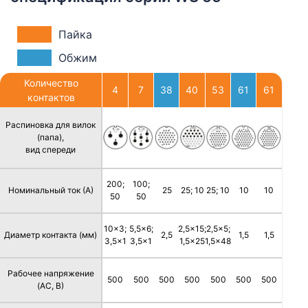
Пайка
Обжим
Количество
4
7
38
40
53
61
61
контактов
Распиновка для вилок
(папа),
вид спереди
200;
100;
Номинальный ток (А)
25
25; 10
25; 10
10
10
50
50
10x3;
5,5x6;
2,5x15;
2,5x5;
Диаметр контакта (мм)
2,5
1,5
1,5
3,5x1
3,5x1
1,5x25
1,5x48
Рабочее напряжение
500
500
500
500
500
500
500
(AC, В)