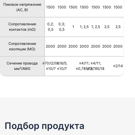
Пиковое напряжение
1500
1500
1500
1500
1500
1500
1500
(AC, В)
Сопротивление
0,2;
0,3;
1
1; 2,5
1; 2,5
2,5
2,5
контактов (mΩ)
0,5
0,5
Сопротивление
2000
2000
2000
2000
2000
2000
2000
изоляции (MΩ)
Сечение провода
≤70/(2/0);
≤16/5;
≤4/11;
≤4/11;
≤2/14
мм²/AWG
≤10/7
≤10/7
≤0,785/18
≤0,785/18
Подбор продукта