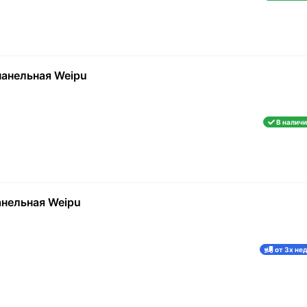
LC
6/AD42.5
RJ45
USB3.0
анельная Weipu
В наличи
нельная Weipu
от 3х не