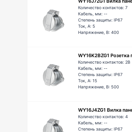
WY16J7ZG1 Вилка пане
11,5
Количество контактов:
7
13,5
Кабель, мм:
--
13-1
Степень защиты:
IP67
15,5
Ток, А:
5
15,5
Напряжение, В:
400
15,8
18-2
22,5
WY16K2BZG1 Розетка 
24,5
Количество контактов:
2B
24-2
Кабель, мм:
--
AD1
Степень защиты:
IP67
AD1
Ток, А:
15
AD2
Напряжение, В:
500
PG7
PG1
PG1
WY16J4ZG1 Вилка пан
PG2
Количество контактов:
4
PG2
Кабель, мм:
--
PG2
Степень защиты:
IP67