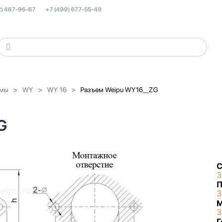
2) 467-96-67
+7 (499) 677-55-49
емы
WY
WY 16
Разъем Weipu WY16__ZG
G
С
З
П
З
З
Г