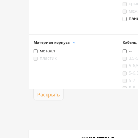
кры
меж
пан
Материал корпуса
Кабель,
металл
--
пластик
3,5-
5-6,
5-6.
5-7
5-8
Раскрыть
6-8
7-8
8-10
9-10
9-10
10,5