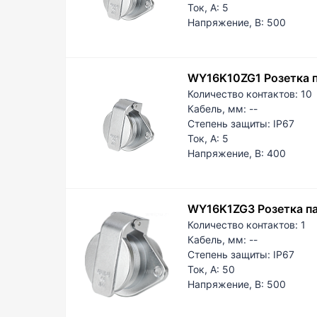
Ток, А:
5
PG3
Напряжение, В:
500
WY16K10ZG1 Розетка п
Количество контактов:
10
Кабель, мм:
--
Степень защиты:
IP67
Ток, А:
5
Напряжение, В:
400
WY16K1ZG3 Розетка па
Количество контактов:
1
Кабель, мм:
--
Степень защиты:
IP67
Ток, А:
50
Напряжение, В:
500