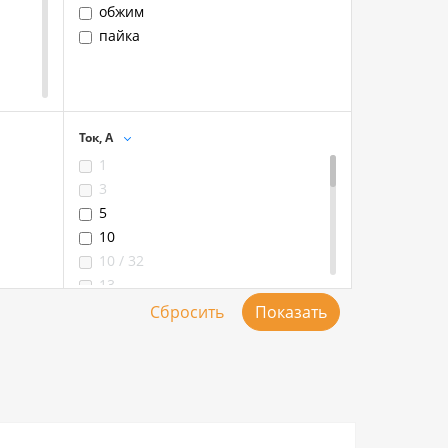
обжим
пайка
Ток, А
1
3
5
10
10 / 32
13
15
25
25 / 5
25 / 10
30 / 5
32