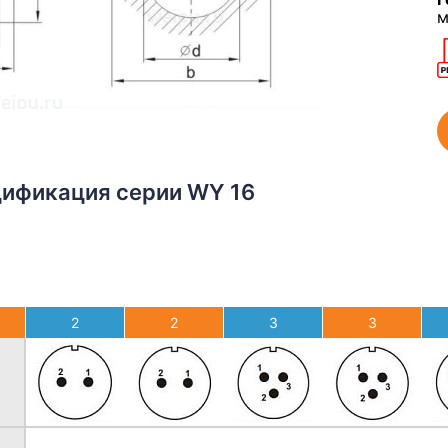
м
цификация серии WY 16
2
2
3
3