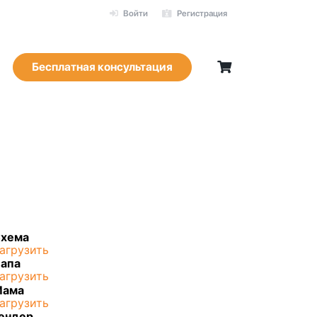
Войти
Регистрация
Бесплатная консультация
хема
агрузить
апа
агрузить
Мама
агрузить
ендер