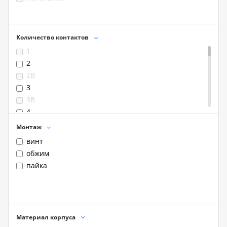
Количество контактов
1
2
2B
3
3B
4
4B
Монтаж
5
винт
6
обжим
6B
пайка
7
7B
8
8B
Материал корпуса
9