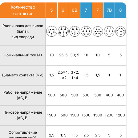
Количество
5
6
6B
7
7
7B
8
контактов
Распиновка для вилок
(папа),
вид спереди
Номинальный ток (А)
10
25; 5
30; 5
10
10
5
5
2,5x4;
3x2;
Диаметр контакта (мм)
1,5
1,5
1,5
1
1
1x2
1x4
Рабочее напряжение
500
500
500
500
500
400
400
(AC, В)
Пиковое напряжение
1500
1500
1500
1500
1500
1200
1200
(AC, В)
Сопротивление
2,5
1; 5
1; 5
2,5
2,5
5
5
контактов (mΩ)