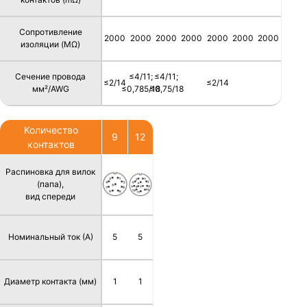
Сопротивление
2000
2000
2000
2000
2000
2000
2000
изоляции (MΩ)
Сечение провода
≤4/11;
≤4/11;
≤2/14
≤2/14
мм²/AWG
≤0,785/18
≤0,75/18
Количество
9
12
контактов
Распиновка для вилок
(папа),
вид спереди
Номинальный ток (А)
5
5
Диаметр контакта (мм)
1
1