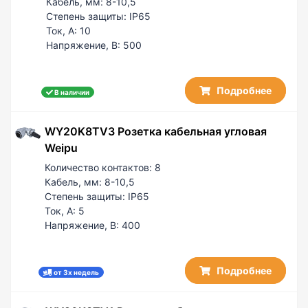
60 / 5
Кабель, мм:
8-10,5
PG29/AD42.5
Степень защиты:
IP65
100
PG36/AD42.5
Ток, А:
10
100 / 50
Напряжение, В:
500
150 / 50
Подробнее
В наличии
WY20K8TV3 Розетка кабельная угловая
Weipu
Количество контактов:
8
Кабель, мм:
8-10,5
Степень защиты:
IP65
Ток, А:
5
Напряжение, В:
400
Подробнее
от 3х недель