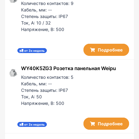
50 / 10
Количество контактов:
9
PG21/AD28.5
50 / 25
Кабель, мм:
--
PG29/AD34.5
Степень защиты:
IP67
60 / 5
PG29/AD42.5
Ток, А:
10 / 32
100
PG36/AD42.5
Напряжение, В:
500
100 / 50
150 / 50
Подробнее
от 3х недель
WY40K5ZG3 Розетка панельная Weipu
Количество контактов:
5
Кабель, мм:
--
Степень защиты:
IP67
Ток, А:
50
Напряжение, В:
500
Подробнее
от 3х недель