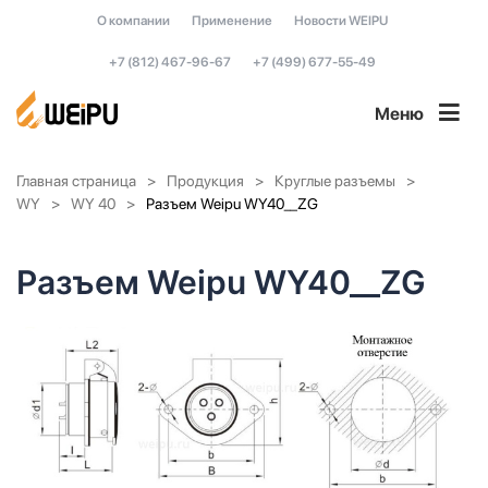
О компании
Применение
Новости WEIPU
+7 (812) 467-96-67
+7 (499) 677-55-49
Меню
Главная страница
Продукция
Круглые разъемы
WY
WY 40
Разъем Weipu WY40__ZG
Разъем Weipu WY40__ZG