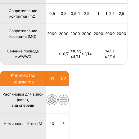
Сопротивление
0,5
0,5
0,5; 1
2,5
1
1; 2,5
2,5
контактов (mΩ)
Сопротивление
2000
2000
2000
2000
2000
2000
2000
изоляции (MΩ)
Сечение провода
≤10/7;
≤4/11;
≤10/7
≤2/14
мм²/AWG
≤4/11
≤2/14
Количество
31
52
контактов
Распиновка для вилок
(папа),
вид спереди
Номинальный ток (А)
10
5