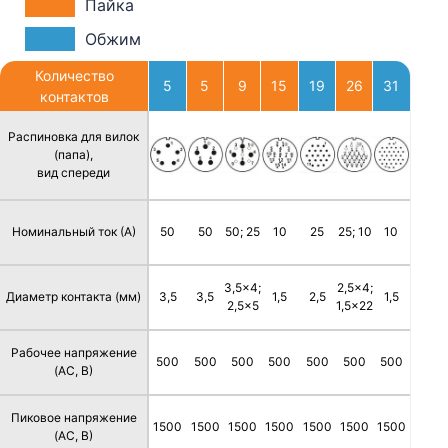
Пайка
Обжим
Количество
5
5
9
15
19
26
31
контактов
Распиновка для вилок
(папа),
вид спереди
Номинальный ток (А)
50
50
50; 25
10
25
25; 10
10
3,5x4;
2,5x4;
Диаметр контакта (мм)
3,5
3,5
1,5
2,5
1,5
2,5x5
1,5x22
Рабочее напряжение
500
500
500
500
500
500
500
(AC, В)
Пиковое напряжение
1500
1500
1500
1500
1500
1500
1500
(AC, В)