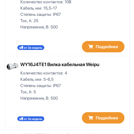
Количество контактов:
10B
5.21-6.2
Кабель, мм:
15,5-17
6,2
Степень защиты:
IP67
6,5
Ток, А:
25
6,5-15,5
Напряжение, В:
500
6-6.5
6-7
Подробнее
6-8
от 3х недель
6-10
6.6-7
WY16J4TE1 Вилка кабельная Weipu
7,2
Количество контактов:
4
7,6
Кабель, мм:
5-6,5
7,7
Степень защиты:
IP67
7-7.5
Ток, А:
5
Напряжение, В:
500
7-8
7-10,5
7-12
Подробнее
от 3х недель
7.6-8
8,2