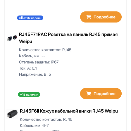
PG 21/AD 28.5
PG21/AD28.5
PG 29/AD 34.5
Подробнее
от 3х недель
PG29/AD34.5
PG29/AD42.5
RJ45F71RAC Розетка на панель RJ45 прямая
PG 36/AD 42.5
Weipu
PG36/AD42.5
Количество контактов:
RJ45
—
Кабель, мм:
--
Степень защиты:
IP67
Ток, А:
0,1
Напряжение, В:
5
Подробнее
В наличии
RJ45F6II Кожух кабельной вилки RJ45 Weipu
Количество контактов:
RJ45
Кабель, мм:
6-7