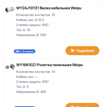
10-10.5
WY24J10TE1 Вилка кабельная Weipu
10-14
10.6-11
Количество контактов:
10
11,0
Кабель, мм:
9-10,5
Степень защиты:
IP67
11,5-13,6
Ток, А:
10
11,5-14
Напряжение, В:
500
11,5-24,5
11-11.5
11.6-12
Подробнее
от 3х недель
12,0
12-15
WY16K10Z1 Розетка панельная Weipu
12-16
12-17
Количество контактов:
10
13
Кабель, мм:
--
Степень защиты:
IP67
13,5
Ток, А:
5
13,5-15,5
Напряжение, В:
400
13-15,6
13-16
14,5-18