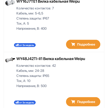
8,5
WY16J7TE1 Вилка кабельная Weipu
8,5-19,5
Количество контактов:
7
8-8.5
Кабель, мм:
5-6,5
8-10,5
Степень защиты:
IP67
8-12
Ток, А:
5
Напряжение, В:
400
8-13
8.6-9
9,2
Подробнее
от 3х недель
9,9
9-9.5
9-10,5
WY48J42TI-II1 Вилка кабельная Weipu
9-10.5
Количество контактов:
42
9-13
Кабель, мм:
24-28
9.1-9.5
Степень защиты:
IP65
Ток, А:
10
9.6-10
Напряжение, В:
500
10,2
10,5
10,5-12,5
Подробнее
от 3х недель
10,6