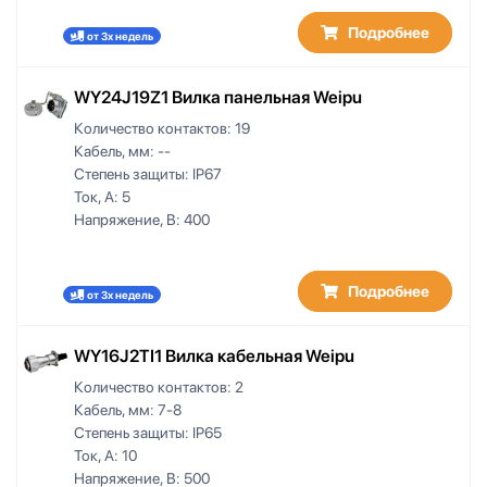
24-28
25
Подробнее
от 3х недель
26
32
WY24J19Z1 Вилка панельная Weipu
500
Количество контактов:
19
600
Кабель, мм:
--
1000
Степень защиты:
IP67
1500
Ток, А:
5
2000
Напряжение, В:
400
3000
AD10
AD15.8
Подробнее
от 3х недель
AD21.2
PG 7/ AD 10
WY16J2TI1 Вилка кабельная Weipu
PG7/AD10
Количество контактов:
2
PG 11/AD 15.8
Кабель, мм:
7-8
PG11/AD15.8
Степень защиты:
IP65
PG 16/AD 21.2
Ток, А:
10
PG16/AD21.2
Напряжение, В:
500