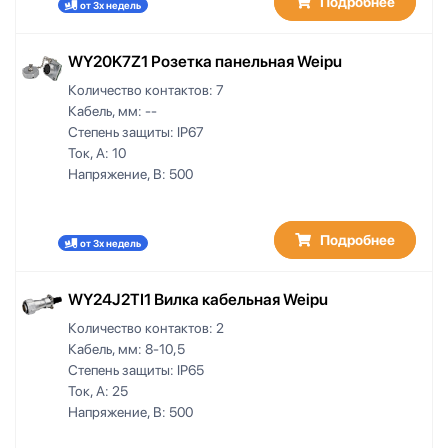
Подробнее
от 3х недель
15,5-17
15,5-18,8
WY20K7Z1 Розетка панельная Weipu
15,8-18,8
15-20
Количество контактов:
7
Кабель, мм:
--
15-31
Степень защиты:
IP67
16,8
Ток, А:
10
17
Напряжение, В:
500
17,5
17-21
18-20
Подробнее
от 3х недель
19
21,5
WY24J2TI1 Вилка кабельная Weipu
22,5-24,5
Количество контактов:
2
22-30
Кабель, мм:
8-10,5
23
Степень защиты:
IP65
23,5
Ток, А:
25
24
Напряжение, В:
500
24,5-26