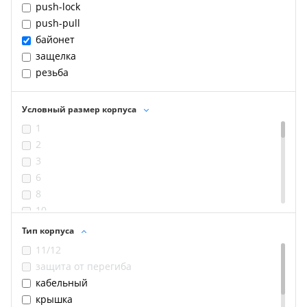
push-lock
push-pull
байонет
защелка
резьба
Условный размер корпуса
1
2
3
6
8
10
11
Тип корпуса
12
11/12
13
защита от перегиба
16
кабельный
17
крышка