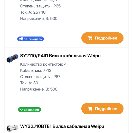
52
4,5-8
Степень защиты:
IP65
53
4-4.5
Ток, А:
25 / 10
61
4-5
Напряжение, В:
500
HDMI
4-6
HDMI2.0
4-6,5
LC
Подробнее
4-6.5
от 3х недель
RJ45
4-8
USB
4.5-7
SY2110/P4II1 Вилка кабельная Weipu
USB3.0
4.6-5
Количество контактов:
4
5,2
Кабель, мм:
7-12
5-5.5
Степень защиты:
IP67
5-6
Ток, А:
30
5-6,5
Напряжение, В:
500
5-6.5
5-7
Подробнее
5-8
В наличии
5-9
5-12
WY32J10BTE1 Вилка кабельная Weipu
5.6-6