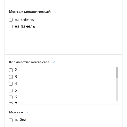
Монтаж механический
на кабель
на панель
Количество контактов
2
3
4
5
6
7
8
Монтаж
9
пайка
10