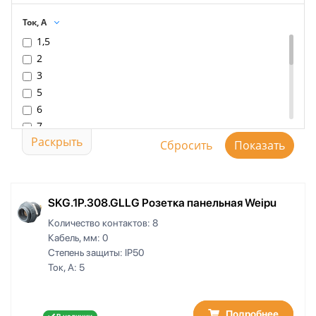
Ток, А
1,5
2
3
5
6
7
Раскрыть
8
10
11
12
SKG.1P.308.GLLG Розетка панельная Weipu
14
Количество контактов:
8
15
Кабель, мм:
0
17
Степень защиты:
IP50
30
Ток, А:
5
Подробнее
В наличии