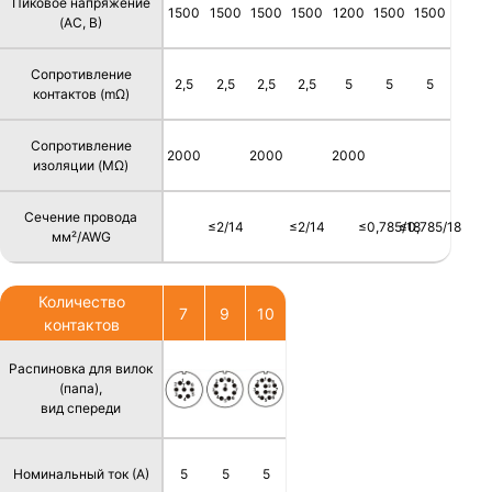
Пиковое напряжение
1500
1500
1500
1500
1200
1500
1500
(AC, В)
Сопротивление
2,5
2,5
2,5
2,5
5
5
5
контактов (mΩ)
Сопротивление
2000
2000
2000
изоляции (MΩ)
Сечение провода
≤2/14
≤2/14
≤0,785/18
≤0,785/18
мм²/AWG
Количество
7
9
10
контактов
Распиновка для вилок
(папа),
вид спереди
Номинальный ток (А)
5
5
5