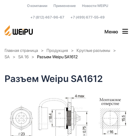
О компании
Применение
Новости WEIPU
+7 (812) 467-96-67
+7 (499) 677-55-49
Меню
Главная страница
Продукция
Круглые разъемы
SA
SA 16
Разъем Weipu SA1612
Разъем Weipu SA1612