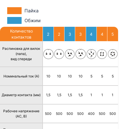
Пайка
Обжим
Количество
2
2
3
3
4
4
5
контактов
Распиновка для вилок
(папа),
вид спереди
Номинальный ток (А)
10
10
10
10
5
5
5
Диаметр контакта (мм)
1,5
1,5
1,5
1,5
1
1
1
Рабочее напряжение
500
500
500
500
400
500
500
(AC, В)