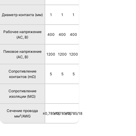
Диаметр контакта (мм)
1
1
1
Рабочее напряжение
400
400
400
(AC, В)
Пиковое напряжение
1200
1200
1200
(AC, В)
Сопротивление
5
5
5
контактов (mΩ)
Сопротивление
изоляции (MΩ)
Сечение провода
≤0,785/18
≤0,785/18
≤0,785/18
мм²/AWG