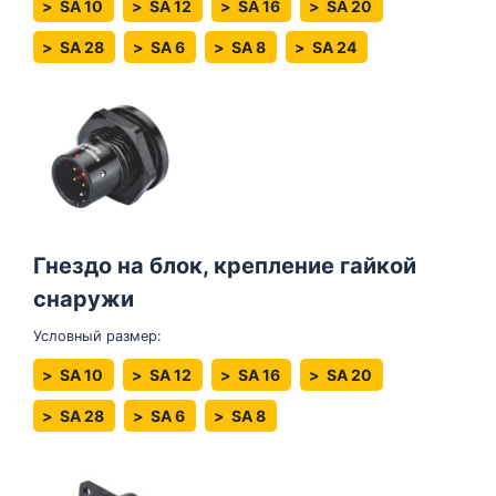
SA 10
SA 12
SA 16
SA 20
SA 28
SA 6
SA 8
SA 24
Гнездо на блок, крепление гайкой
снаружи
Условный размер:
SA 10
SA 12
SA 16
SA 20
SA 28
SA 6
SA 8