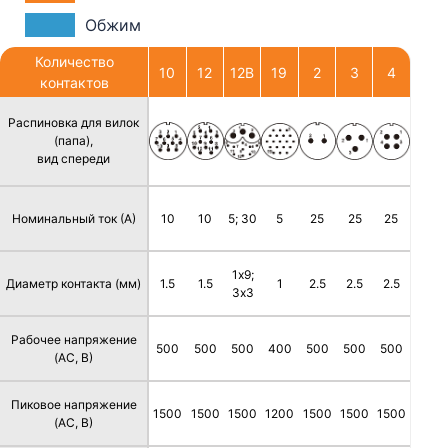
Обжим
Количество
10
12
12В
19
2
3
4
контактов
Распиновка для вилок
(папа),
вид спереди
Номинальный ток (А)
10
10
5; 30
5
25
25
25
1х9;
Диаметр контакта (мм)
1.5
1.5
1
2.5
2.5
2.5
3х3
Рабочее напряжение
500
500
500
400
500
500
500
(AC, В)
Пиковое напряжение
1500
1500
1500
1200
1500
1500
1500
(AC, В)