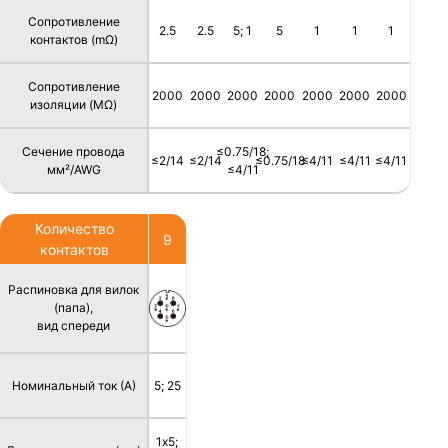
Сопротивление
2.5
2.5
5; 1
5
1
1
1
контактов (mΩ)
Сопротивление
2000
2000
2000
2000
2000
2000
2000
изоляции (MΩ)
Сечение провода
≤0.75/18;
≤2/14
≤2/14
≤0.75/18
≤4/11
≤4/11
≤4/11
мм²/AWG
≤4/11
Количество
9
контактов
Распиновка для вилок
(папа),
вид спереди
Номинальный ток (А)
5; 25
1х5;