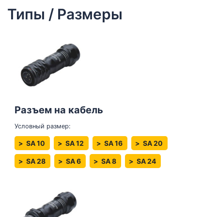
Типы / Размеры
Разъем на кабель
Условный размер:
SA 10
SA 12
SA 16
SA 20
SA 28
SA 6
SA 8
SA 24