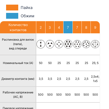
Пайка
Обжим
Количество
2
3
4
7
7
8
9
контактов
Распиновка для вилок
(папа),
вид спереди
Номинальный ток (А)
50
50
25
25
25
25
25; 5
2,5х4;
Диаметр контакта (мм)
3,5
3,5
2,5
2,5
2,5
2,5
1х5
Рабочее напряжение
500
500
500
500
500
500
500
(AC, В)
Пиковое напряжение