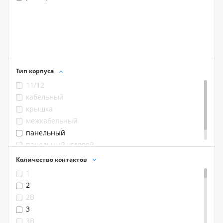
Тип корпуса
11/12
кабельный
крышка
межкабельный
панельный
панельный угловой
Количество контактов
1
2
2B
3
3B