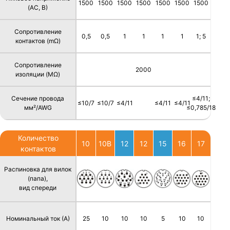
1500
1500
1500
1500
1500
1500
1500
(AC, В)
Сопротивление
0,5
0,5
1
1
1
1
1; 5
контактов (mΩ)
Сопротивление
2000
изоляции (MΩ)
Сечение провода
≤4/11;
≤10/7
≤10/7
≤4/11
≤4/11
≤4/11
мм²/AWG
≤0,785/18
Количество
10
10B
12
12
15
16
17
контактов
Распиновка для вилок
(папа),
вид спереди
Номинальный ток (А)
25
10
10
10
5
10
10