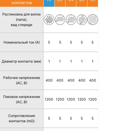
контактов
Распиновка для вилок
(папа),
вид спереди
Номинальный ток (А)
5
5
5
5
5
Диаметр контакта (мм)
1
1
1
1
1
Рабочее напряжение
400
400
400
400
400
(AC, В)
Пиковое напряжение
1200
1200
1200
1200
1200
(AC, В)
Сопротивление
5
5
5
5
5
контактов (mΩ)