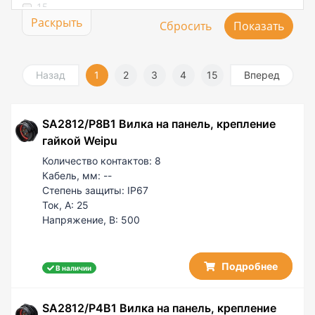
15
Раскрыть
25
25 / 5
30 / 5
32
Назад
1
2
3
4
15
Вперед
50
60 / 5
SA2812/P8B1 Вилка на панель, крепление
100
гайкой Weipu
Количество контактов:
8
Кабель, мм:
--
Степень защиты:
IP67
Ток, А:
25
Напряжение, В:
500
Подробнее
В наличии
SA2812/P4B1 Вилка на панель, крепление