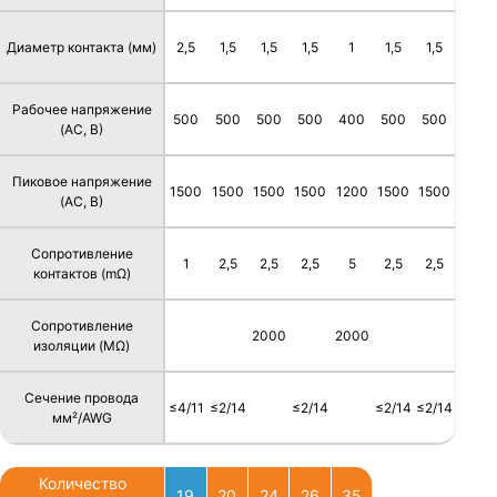
Диаметр контакта (мм)
2,5
1,5
1,5
1,5
1
1,5
1,5
Рабочее напряжение
500
500
500
500
400
500
500
(AC, В)
Пиковое напряжение
1500
1500
1500
1500
1200
1500
1500
(AC, В)
Сопротивление
1
2,5
2,5
2,5
5
2,5
2,5
контактов (mΩ)
Сопротивление
2000
2000
изоляции (MΩ)
Сечение провода
≤4/11
≤2/14
≤2/14
≤2/14
≤2/14
мм²/AWG
Количество
19
20
24
26
35