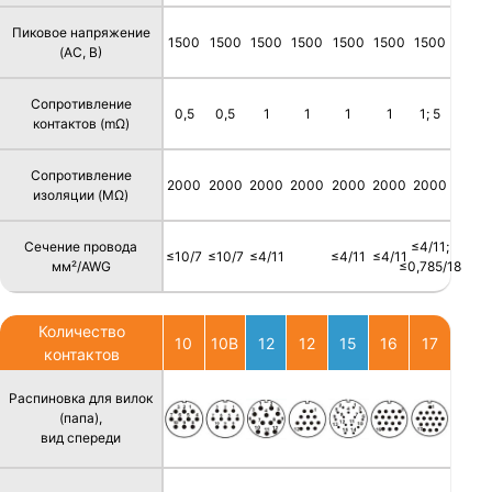
Пиковое напряжение
1500
1500
1500
1500
1500
1500
1500
(AC, В)
Сопротивление
0,5
0,5
1
1
1
1
1; 5
контактов (mΩ)
Сопротивление
2000
2000
2000
2000
2000
2000
2000
изоляции (MΩ)
Сечение провода
≤4/11;
≤10/7
≤10/7
≤4/11
≤4/11
≤4/11
мм²/AWG
≤0,785/18
Количество
10
10B
12
12
15
16
17
контактов
Распиновка для вилок
(папа),
вид спереди