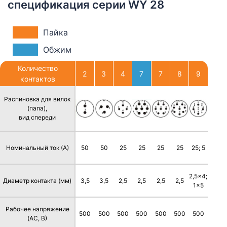
спецификация серии WY 28
Пайка
Обжим
Количество
2
3
4
7
7
8
9
контактов
Распиновка для вилок
(папа),
вид спереди
Номинальный ток (А)
50
50
25
25
25
25
25; 5
2,5x4;
Диаметр контакта (мм)
3,5
3,5
2,5
2,5
2,5
2,5
1x5
Рабочее напряжение
500
500
500
500
500
500
500
(AC, В)