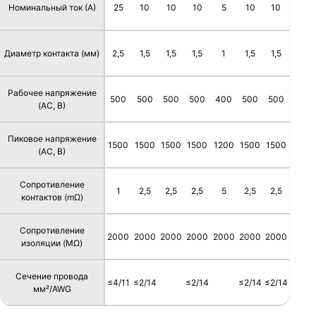
Номинальный ток (А)
25
10
10
10
5
10
10
Диаметр контакта (мм)
2,5
1,5
1,5
1,5
1
1,5
1,5
Рабочее напряжение
500
500
500
500
400
500
500
(AC, В)
Пиковое напряжение
1500
1500
1500
1500
1200
1500
1500
(AC, В)
Сопротивление
1
2,5
2,5
2,5
5
2,5
2,5
контактов (mΩ)
Сопротивление
2000
2000
2000
2000
2000
2000
2000
изоляции (MΩ)
Сечение провода
≤4/11
≤2/14
≤2/14
≤2/14
≤2/14
мм²/AWG