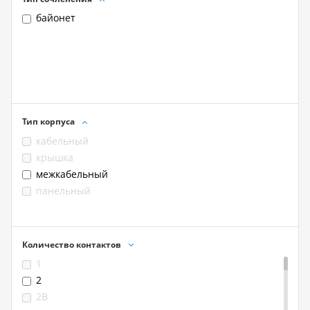
байонет
Тип корпуса
кабельный
крышка
межкабельный
панельный
Количество контактов
1
2
2B