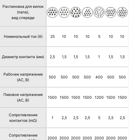
Распиновка для вилок
(папа),
вид спереди
Номинальный ток (А)
25
10
10
10
5
10
10
Диаметр контакта (мм)
2,5
1,5
1,5
1,5
1
1,5
1,5
Рабочее напряжение
500
500
500
500
400
500
500
(AC, В)
Пиковое напряжение
1500
1500
1500
1500
1200
1500
1500
(AC, В)
Сопротивление
1
2,5
2,5
2,5
5
2,5
2,5
контактов (mΩ)
Сопротивление
2000
2000
2000
2000
2000
2000
2000