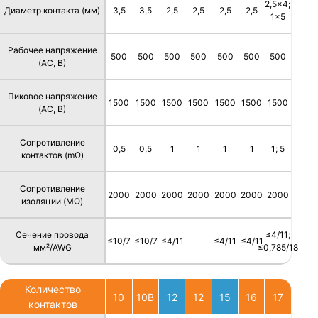
2,5x4;
Диаметр контакта (мм)
3,5
3,5
2,5
2,5
2,5
2,5
1x5
Рабочее напряжение
500
500
500
500
500
500
500
(AC, В)
Пиковое напряжение
1500
1500
1500
1500
1500
1500
1500
(AC, В)
Сопротивление
0,5
0,5
1
1
1
1
1; 5
контактов (mΩ)
Сопротивление
2000
2000
2000
2000
2000
2000
2000
изоляции (MΩ)
Сечение провода
≤4/11;
≤10/7
≤10/7
≤4/11
≤4/11
≤4/11
мм²/AWG
≤0,785/18
Количество
10
10B
12
12
15
16
17
контактов