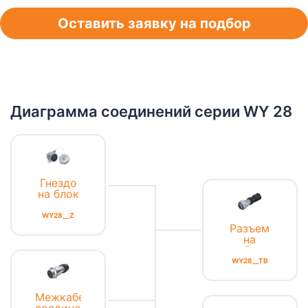
Оставить заявку на подбор
Диаграмма соединений серии WY 28
Гнездо
на блок
с
квадратным
WY28__Z
фланцем
Разъем
на
кабель
с
WY28__TB
адаптером
Межкабельное
соединение