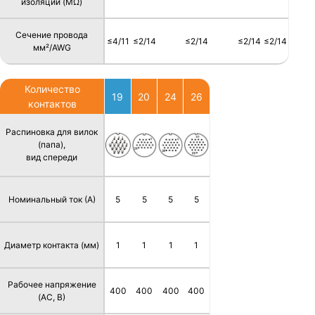
изоляции (MΩ)
Сечение провода
≤4/11
≤2/14
≤2/14
≤2/14
≤2/14
мм²/AWG
Количество
19
20
24
26
контактов
Распиновка для вилок
(папа),
вид спереди
Номинальный ток (А)
5
5
5
5
Диаметр контакта (мм)
1
1
1
1
Рабочее напряжение
400
400
400
400
(AC, В)