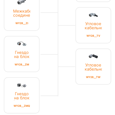
Межкабельное
соединение
Угловое
WY28__ZI
кабельное
соединение
WY28__TV
Гнездо
на блок
Угловое
WY28__ZM
кабельное
соединение
с
WY28__TW
адаптером
Гнездо
на блок
(передняя
гайка)
WY28__ZMQ