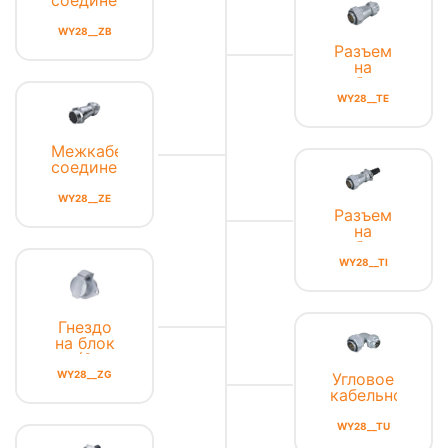
с
адаптером
WY28__ZB
Разъем
на
кабель
WY28__TE
Межкабельное
соединение
WY28__ZE
Разъем
на
кабель
WY28__TI
Гнездо
на блок
(2
отверстия)
WY28__ZG
Угловое
кабельное
соединение
WY28__TU