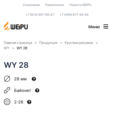
О компании
Применение
Новости WEIPU
+7 (812) 467-96-67
+7 (499) 677-55-49
Меню
Главная страница
Продукция
Круглые разъемы
WY
WY 28
WY 28
28 мм
Байонет
2-26