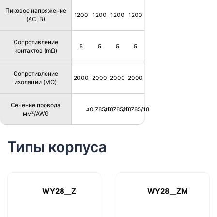
Пиковое напряжение
1200
1200
1200
1200
(AC, В)
Сопротивление
5
5
5
5
контактов (mΩ)
Сопротивление
2000
2000
2000
2000
изоляции (MΩ)
Сечение провода
≤0,785/18
≤0,785/18
≤0,785/18
мм²/AWG
Типы корпуса
WY28__Z
WY28__ZM