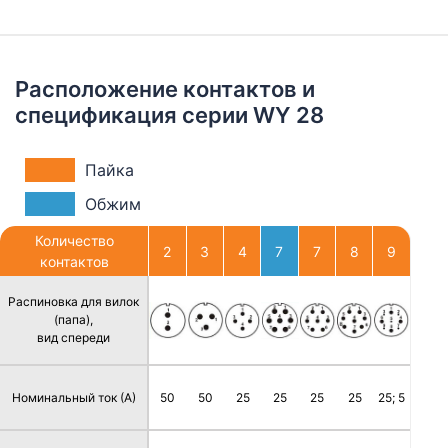
Расположение контактов и
спецификация серии WY 28
Пайка
Обжим
Количество
2
3
4
7
7
8
9
контактов
Распиновка для вилок
(папа),
вид спереди
Номинальный ток (А)
50
50
25
25
25
25
25; 5