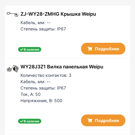
PG7/AD10
32
PG11/AD15.8
ZJ-WY28-ZMHG Крышка Weipu
50
PG16/AD21.2
50 / 10
Кабель, мм:
--
PG21/AD28.5
50 / 25
Степень защиты:
IP67
PG29/AD34.5
60 / 5
PG29/AD42.5
100
PG36/AD42.5
Подробнее
100 / 50
В наличии
150 / 50
WY28J3Z1 Вилка панельная Weipu
Количество контактов:
3
Кабель, мм:
--
Степень защиты:
IP67
Ток, А:
50
Напряжение, В:
500
Подробнее
В наличии