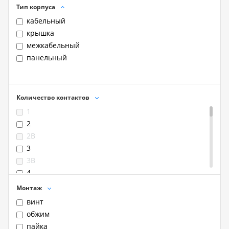
Тип корпуса
кабельный
крышка
межкабельный
панельный
Количество контактов
1
2
2B
3
3B
4
4B
Монтаж
5
винт
6
обжим
6B
пайка