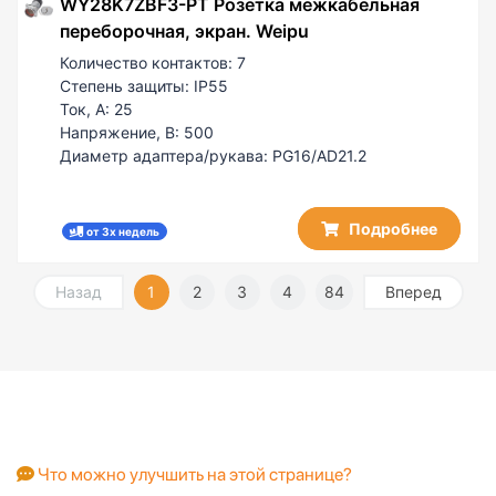
WY28K7ZBF3-PT Розетка межкабельная
переборочная, экран. Weipu
Количество контактов:
7
Степень защиты:
IP55
Ток, А:
25
Напряжение, В:
500
Диаметр адаптера/рукава:
PG16/AD21.2
Подробнее
от 3х недель
Назад
1
2
3
4
84
Вперед
Что можно улучшить на этой странице?