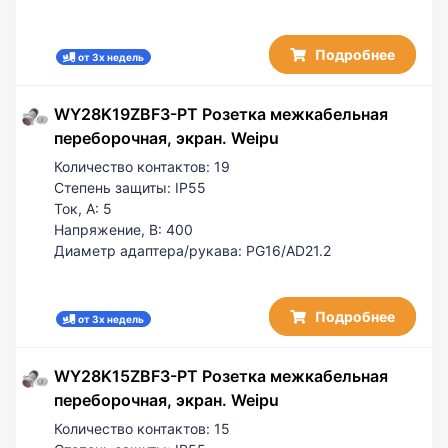
Подробнее
от 3х недель
WY28K19ZBF3-PT Розетка межкабельная
переборочная, экран. Weipu
Количество контактов:
19
Степень защиты:
IP55
Ток, А:
5
Напряжение, В:
400
Диаметр адаптера/рукава:
PG16/AD21.2
Подробнее
от 3х недель
WY28K15ZBF3-PT Розетка межкабельная
переборочная, экран. Weipu
Количество контактов:
15