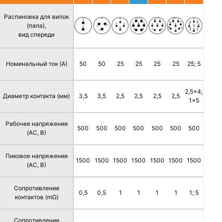
Распиновка для вилок
(папа),
вид спереди
Номинальный ток (А)
50
50
25
25
25
25
25; 5
2,5x4;
Диаметр контакта (мм)
3,5
3,5
2,5
2,5
2,5
2,5
1x5
Рабочее напряжение
500
500
500
500
500
500
500
(AC, В)
Пиковое напряжение
1500
1500
1500
1500
1500
1500
1500
(AC, В)
Сопротивление
0,5
0,5
1
1
1
1
1; 5
контактов (mΩ)
Сопротивление