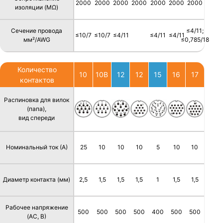
2000
2000
2000
2000
2000
2000
2000
изоляции (MΩ)
Сечение провода
≤4/11;
≤10/7
≤10/7
≤4/11
≤4/11
≤4/11
мм²/AWG
≤0,785/18
Количество
10
10B
12
12
15
16
17
контактов
Распиновка для вилок
(папа),
вид спереди
Номинальный ток (А)
25
10
10
10
5
10
10
Диаметр контакта (мм)
2,5
1,5
1,5
1,5
1
1,5
1,5
Рабочее напряжение
500
500
500
500
400
500
500
(AC, В)