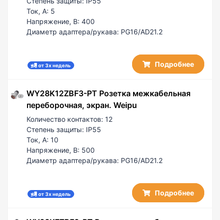
Степень защиты:
IP55
Ток, А:
5
Напряжение, В:
400
Диаметр адаптера/рукава:
PG16/AD21.2
Подробнее
от 3х недель
WY28K12ZBF3-PT Розетка межкабельная
переборочная, экран. Weipu
Количество контактов:
12
Степень защиты:
IP55
Ток, А:
10
Напряжение, В:
500
Диаметр адаптера/рукава:
PG16/AD21.2
Подробнее
от 3х недель