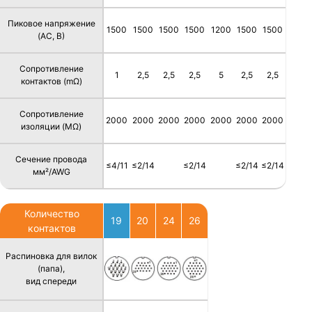
Пиковое напряжение
1500
1500
1500
1500
1200
1500
1500
(AC, В)
Сопротивление
1
2,5
2,5
2,5
5
2,5
2,5
контактов (mΩ)
Сопротивление
2000
2000
2000
2000
2000
2000
2000
изоляции (MΩ)
Сечение провода
≤4/11
≤2/14
≤2/14
≤2/14
≤2/14
мм²/AWG
Количество
19
20
24
26
контактов
Распиновка для вилок
(папа),
вид спереди