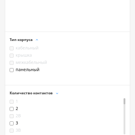
Тип корпуса
кабельный
крышка
межкабельный
панельный
Количество контактов
1
2
2B
3
3B