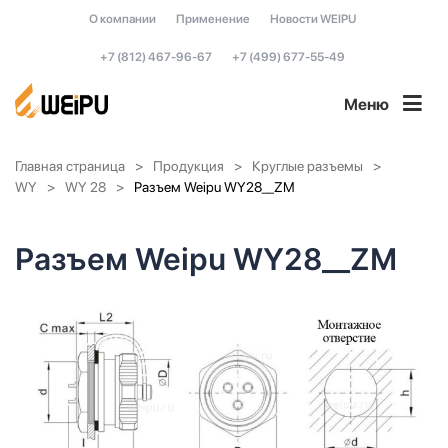
О компании
Применение
Новости WEIPU
+7 (812) 467-96-67
+7 (499) 677-55-49
Меню
Главная страница
Продукция
Круглые разъемы
WY
WY 28
Разъем Weipu WY28__ZM
Разъем Weipu WY28__ZM