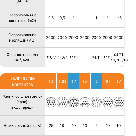
(AC, В)
Сопротивление
0,5
0,5
1
1
1
1
1; 5
контактов (mΩ)
Сопротивление
2000
2000
2000
2000
2000
2000
2000
изоляции (MΩ)
Сечение провода
≤4/11;
≤10/7
≤10/7
≤4/11
≤4/11
≤4/11
мм²/AWG
≤0,785/18
Количество
10
10B
12
12
15
16
17
контактов
Распиновка для вилок
(папа),
вид спереди
Номинальный ток (А)
25
10
10
10
5
10
10