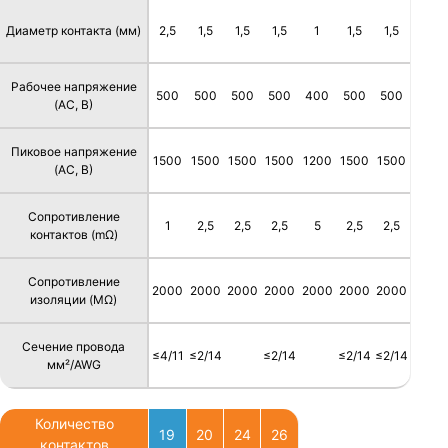
Диаметр контакта (мм)
2,5
1,5
1,5
1,5
1
1,5
1,5
Рабочее напряжение
500
500
500
500
400
500
500
(AC, В)
Пиковое напряжение
1500
1500
1500
1500
1200
1500
1500
(AC, В)
Сопротивление
1
2,5
2,5
2,5
5
2,5
2,5
контактов (mΩ)
Сопротивление
2000
2000
2000
2000
2000
2000
2000
изоляции (MΩ)
Сечение провода
≤4/11
≤2/14
≤2/14
≤2/14
≤2/14
мм²/AWG
Количество
19
20
24
26
контактов