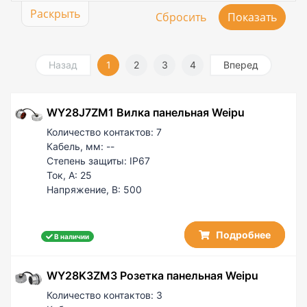
24,5-26
Раскрыть
15
24-28
25
AD10
25 / 5
AD15.8
25 / 10
Назад
1
2
3
4
Вперед
AD21.2
30 / 5
PG7/AD10
32
PG11/AD15.8
WY28J7ZM1 Вилка панельная Weipu
50
PG16/AD21.2
50 / 10
Количество контактов:
7
PG21/AD28.5
50 / 25
Кабель, мм:
--
PG29/AD34.5
Степень защиты:
IP67
60 / 5
PG29/AD42.5
Ток, А:
25
100
PG36/AD42.5
Напряжение, В:
500
100 / 50
150 / 50
Подробнее
В наличии
WY28K3ZM3 Розетка панельная Weipu
Количество контактов:
3